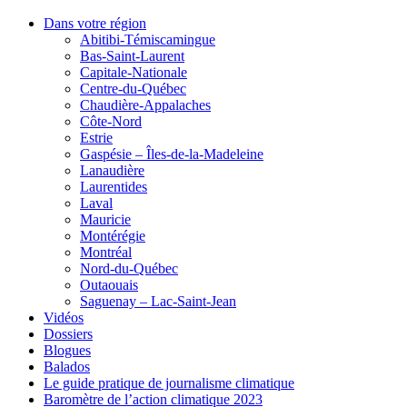
Dans votre région
Abitibi-Témiscamingue
Bas-Saint-Laurent
Capitale-Nationale
Centre-du-Québec
Chaudière-Appalaches
Côte-Nord
Estrie
Gaspésie – Îles-de-la-Madeleine
Lanaudière
Laurentides
Laval
Mauricie
Montérégie
Montréal
Nord-du-Québec
Outaouais
Saguenay – Lac-Saint-Jean
Vidéos
Dossiers
Blogues
Balados
Le guide pratique de journalisme climatique
Baromètre de l’action climatique 2023