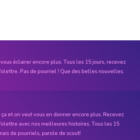
vous éclairer encore plus. Tous les 15 jours, recevez
folettre. Pas de pourriel ! Que des belles nouvelles.
 ça et on veut vous en donner encore plus. Recevez
folettre avec nos meilleures histoires. Tous les 15
amais de pourriels, parole de scout!