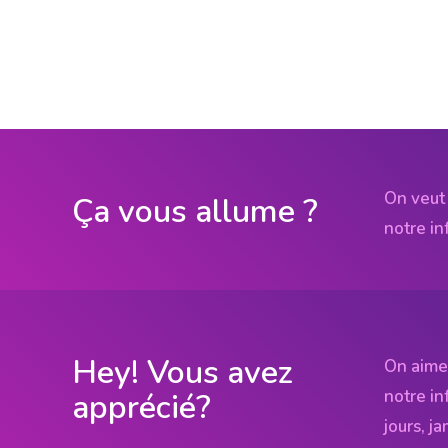
On veut 
Ça vous allume ?
notre in
Hey! Vous avez
On aime
notre in
apprécié?
jours, j