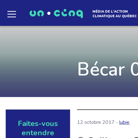
MÉDIA DE L'ACTION
CLIMATIQUE AU QUÉBEC
Le média qui d
l'atmosphère
Bécar 
Que des solutions concrètes et inspirantes. I
notre infolettre pour découvrir des initiative
qui créent le mouvement.
Faites-vous
12 octobre 2017 -
lubie
,
EN SAVOIR +
entendre