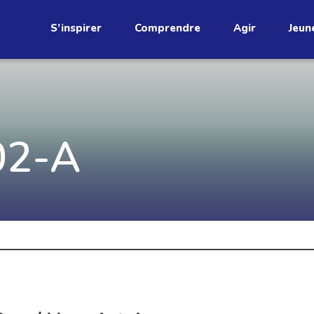
S’inspirer
Comprendre
Agir
Jeun
étend
Découvrez
02-A
infolettre!
ci au Québec. Abonnez-vous à
s prometteuses et des gestes
JE M'ABONNE