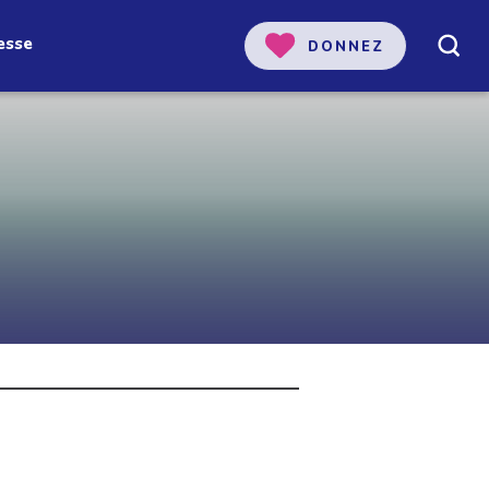
esse
DONNEZ
 notre