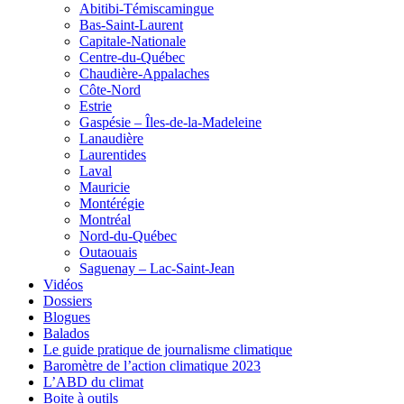
Abitibi-Témiscamingue
Bas-Saint-Laurent
Capitale-Nationale
Centre-du-Québec
Chaudière-Appalaches
Côte-Nord
Estrie
Gaspésie – Îles-de-la-Madeleine
Lanaudière
Laurentides
Laval
Mauricie
Montérégie
Montréal
Nord-du-Québec
Outaouais
Saguenay – Lac-Saint-Jean
Vidéos
Dossiers
Blogues
Balados
Le guide pratique de journalisme climatique
Baromètre de l’action climatique 2023
L’ABD du climat
Boite à outils