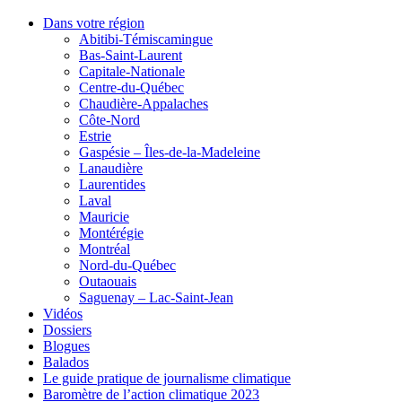
Dans votre région
Abitibi-Témiscamingue
Bas-Saint-Laurent
Capitale-Nationale
Centre-du-Québec
Chaudière-Appalaches
Côte-Nord
Estrie
Gaspésie – Îles-de-la-Madeleine
Lanaudière
Laurentides
Laval
Mauricie
Montérégie
Montréal
Nord-du-Québec
Outaouais
Saguenay – Lac-Saint-Jean
Vidéos
Dossiers
Blogues
Balados
Le guide pratique de journalisme climatique
Baromètre de l’action climatique 2023