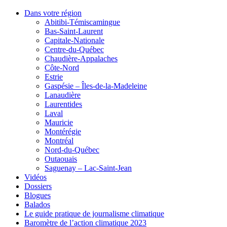
Dans votre région
Abitibi-Témiscamingue
Bas-Saint-Laurent
Capitale-Nationale
Centre-du-Québec
Chaudière-Appalaches
Côte-Nord
Estrie
Gaspésie – Îles-de-la-Madeleine
Lanaudière
Laurentides
Laval
Mauricie
Montérégie
Montréal
Nord-du-Québec
Outaouais
Saguenay – Lac-Saint-Jean
Vidéos
Dossiers
Blogues
Balados
Le guide pratique de journalisme climatique
Baromètre de l’action climatique 2023