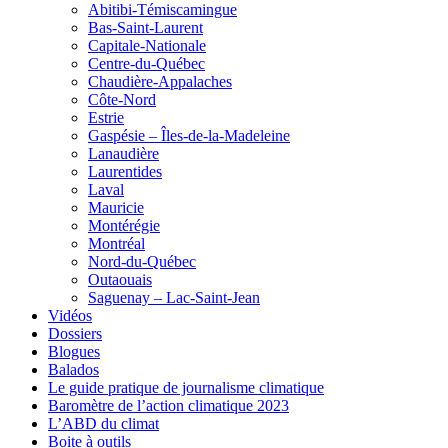
Abitibi-Témiscamingue
Bas-Saint-Laurent
Capitale-Nationale
Centre-du-Québec
Chaudière-Appalaches
Côte-Nord
Estrie
Gaspésie – Îles-de-la-Madeleine
Lanaudière
Laurentides
Laval
Mauricie
Montérégie
Montréal
Nord-du-Québec
Outaouais
Saguenay – Lac-Saint-Jean
Vidéos
Dossiers
Blogues
Balados
Le guide pratique de journalisme climatique
Baromètre de l’action climatique 2023
L’ABD du climat
Boite à outils