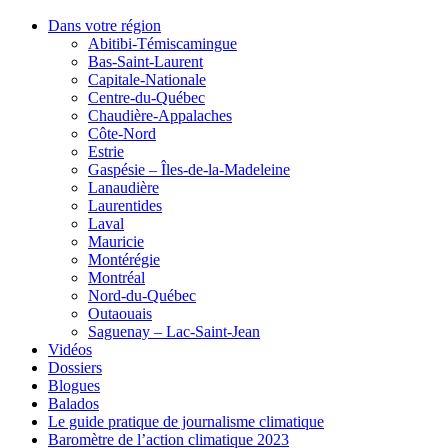
Dans votre région
Abitibi-Témiscamingue
Bas-Saint-Laurent
Capitale-Nationale
Centre-du-Québec
Chaudière-Appalaches
Côte-Nord
Estrie
Gaspésie – Îles-de-la-Madeleine
Lanaudière
Laurentides
Laval
Mauricie
Montérégie
Montréal
Nord-du-Québec
Outaouais
Saguenay – Lac-Saint-Jean
Vidéos
Dossiers
Blogues
Balados
Le guide pratique de journalisme climatique
Baromètre de l’action climatique 2023