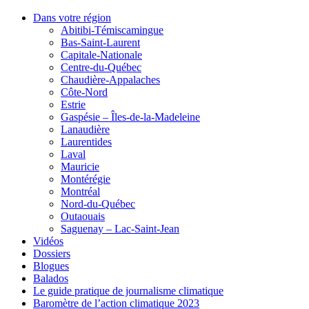
Dans votre région
Abitibi-Témiscamingue
Bas-Saint-Laurent
Capitale-Nationale
Centre-du-Québec
Chaudière-Appalaches
Côte-Nord
Estrie
Gaspésie – Îles-de-la-Madeleine
Lanaudière
Laurentides
Laval
Mauricie
Montérégie
Montréal
Nord-du-Québec
Outaouais
Saguenay – Lac-Saint-Jean
Vidéos
Dossiers
Blogues
Balados
Le guide pratique de journalisme climatique
Baromètre de l’action climatique 2023