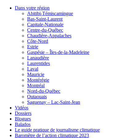
Dans votre région
Abitibi-Témiscamingue
Bas-Saint-Laurent
Capitale-Nationale
Centre-du-Québec
Chaudière-Appalaches
Côte-Nord
Estrie
Gaspésie – Îles-de-la-Madeleine
Lanaudière
Laurentides
Laval
Mauricie
Montérégie
Montréal
Nord-du-Québec
Outaouais
Saguenay – Lac-Saint-Jean
Vidéos
Dossiers
Blogues
Balados
Le guide pratique de journalisme climatique
Baromètre de l’action climatique 2023