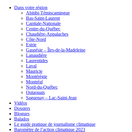
Dans votre région
Abitibi-Témiscamingue
Bas-Saint-Laurent
Capitale-Nationale
Centre-du-Québec
Chaudière-Appalaches
Côte-Nord
Estrie
Gaspésie – Îles-de-la-Madeleine
Lanaudière
Laurentides
Laval
Mauricie
Montérégie
Montréal
Nord-du-Québec
Outaouais
Saguenay – Lac-Saint-Jean
Vidéos
Dossiers
Blogues
Balados
Le guide pratique de journalisme climatique
Baromètre de l’action climatique 2023