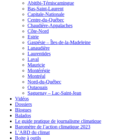
Abitibi-Témiscamingue
Bas-Saint-Laurent
Capitale-Nationale
Centre-du-Québec
Chaudière-Appalaches
Côte-Nord
Estrie
Gaspésie – Îles-de-la-Madeleine
Lanaudière
Laurentides
Laval
Mauricie
Montérégie
Montréal
Nord-du-Québec
Outaouais
Saguenay – Lac-Saint-Jean
Vidéos
Dossiers
Blogues
Balados
Le guide pratique de journalisme climatique
Baromètre de l’action climatique 2023
L’ABD du climat
Boite à outils