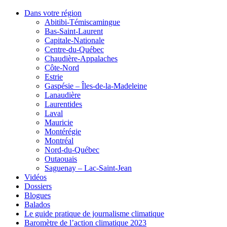
Dans votre région
Abitibi-Témiscamingue
Bas-Saint-Laurent
Capitale-Nationale
Centre-du-Québec
Chaudière-Appalaches
Côte-Nord
Estrie
Gaspésie – Îles-de-la-Madeleine
Lanaudière
Laurentides
Laval
Mauricie
Montérégie
Montréal
Nord-du-Québec
Outaouais
Saguenay – Lac-Saint-Jean
Vidéos
Dossiers
Blogues
Balados
Le guide pratique de journalisme climatique
Baromètre de l’action climatique 2023