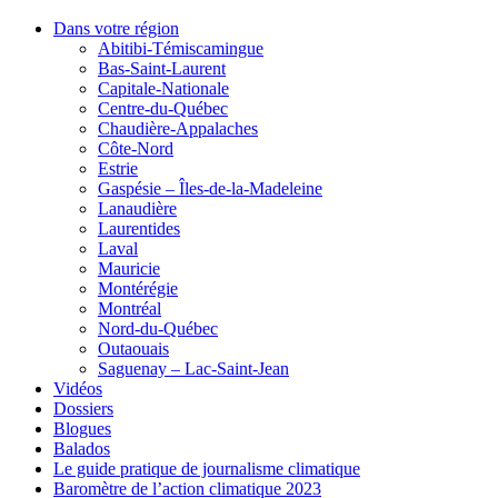
Dans votre région
Abitibi-Témiscamingue
Bas-Saint-Laurent
Capitale-Nationale
Centre-du-Québec
Chaudière-Appalaches
Côte-Nord
Estrie
Gaspésie – Îles-de-la-Madeleine
Lanaudière
Laurentides
Laval
Mauricie
Montérégie
Montréal
Nord-du-Québec
Outaouais
Saguenay – Lac-Saint-Jean
Vidéos
Dossiers
Blogues
Balados
Le guide pratique de journalisme climatique
Baromètre de l’action climatique 2023