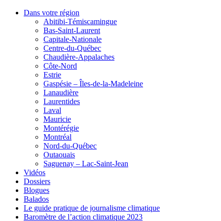
Dans votre région
Abitibi-Témiscamingue
Bas-Saint-Laurent
Capitale-Nationale
Centre-du-Québec
Chaudière-Appalaches
Côte-Nord
Estrie
Gaspésie – Îles-de-la-Madeleine
Lanaudière
Laurentides
Laval
Mauricie
Montérégie
Montréal
Nord-du-Québec
Outaouais
Saguenay – Lac-Saint-Jean
Vidéos
Dossiers
Blogues
Balados
Le guide pratique de journalisme climatique
Baromètre de l’action climatique 2023