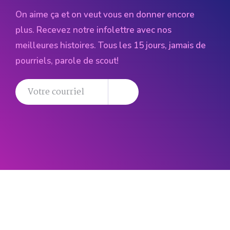
On aime ça et on veut vous en donner encore
plus. Recevez notre infolettre avec nos
meilleures histoires. Tous les 15 jours, jamais de
pourriels, parole de scout!