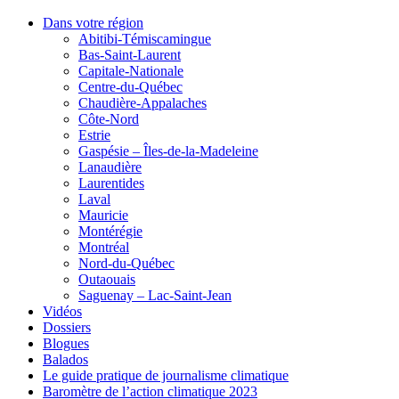
Dans votre région
Abitibi-Témiscamingue
Bas-Saint-Laurent
Capitale-Nationale
Centre-du-Québec
Chaudière-Appalaches
Côte-Nord
Estrie
Gaspésie – Îles-de-la-Madeleine
Lanaudière
Laurentides
Laval
Mauricie
Montérégie
Montréal
Nord-du-Québec
Outaouais
Saguenay – Lac-Saint-Jean
Vidéos
Dossiers
Blogues
Balados
Le guide pratique de journalisme climatique
Baromètre de l’action climatique 2023