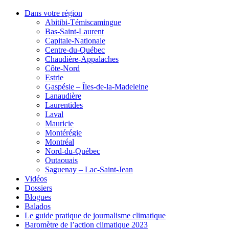
Dans votre région
Abitibi-Témiscamingue
Bas-Saint-Laurent
Capitale-Nationale
Centre-du-Québec
Chaudière-Appalaches
Côte-Nord
Estrie
Gaspésie – Îles-de-la-Madeleine
Lanaudière
Laurentides
Laval
Mauricie
Montérégie
Montréal
Nord-du-Québec
Outaouais
Saguenay – Lac-Saint-Jean
Vidéos
Dossiers
Blogues
Balados
Le guide pratique de journalisme climatique
Baromètre de l’action climatique 2023