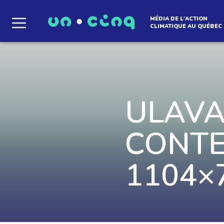
MÉDIA DE L'ACTION
CLIMATIQUE AU QUÉBEC
Le média qui d
l'atmosphère
ULAVA
CONTEN
Que des solutions concrètes et inspirantes. I
notre infolettre pour découvrir des initiative
qui créent le mouvement.
1104×
EN SAVOIR +