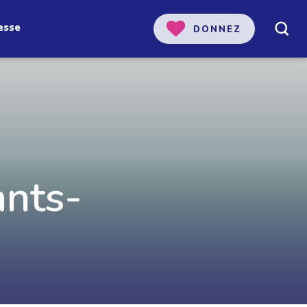
esse
DONNEZ
 notre
nts-