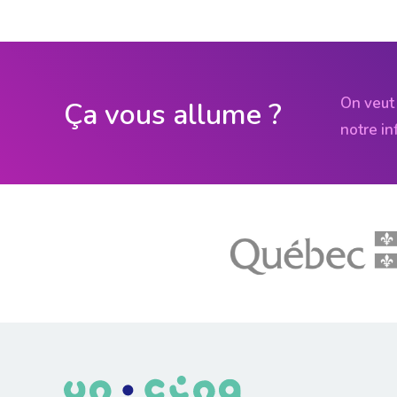
On veut 
Ça vous allume ?
notre in