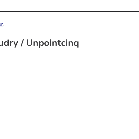
ur
,
udry / Unpointcinq