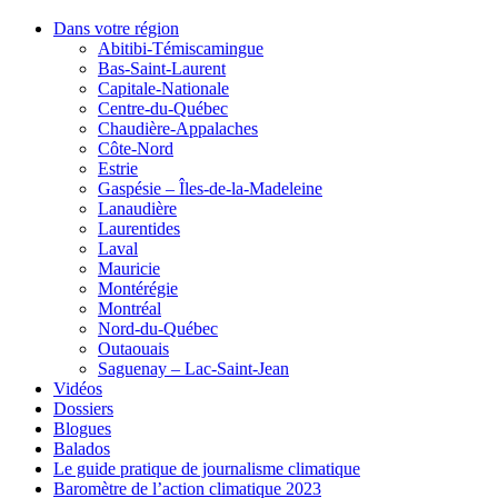
Dans votre région
Abitibi-Témiscamingue
Bas-Saint-Laurent
Capitale-Nationale
Centre-du-Québec
Chaudière-Appalaches
Côte-Nord
Estrie
Gaspésie – Îles-de-la-Madeleine
Lanaudière
Laurentides
Laval
Mauricie
Montérégie
Montréal
Nord-du-Québec
Outaouais
Saguenay – Lac-Saint-Jean
Vidéos
Dossiers
Blogues
Balados
Le guide pratique de journalisme climatique
Baromètre de l’action climatique 2023