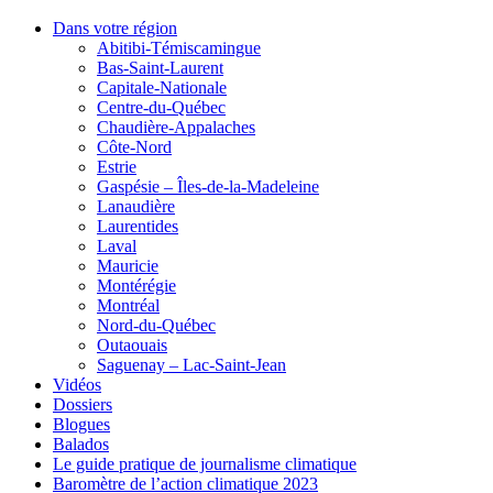
Dans votre région
Abitibi-Témiscamingue
Bas-Saint-Laurent
Capitale-Nationale
Centre-du-Québec
Chaudière-Appalaches
Côte-Nord
Estrie
Gaspésie – Îles-de-la-Madeleine
Lanaudière
Laurentides
Laval
Mauricie
Montérégie
Montréal
Nord-du-Québec
Outaouais
Saguenay – Lac-Saint-Jean
Vidéos
Dossiers
Blogues
Balados
Le guide pratique de journalisme climatique
Baromètre de l’action climatique 2023