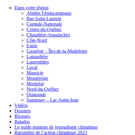
Dans votre région
Abitibi-Témiscamingue
Bas-Saint-Laurent
Capitale-Nationale
Centre-du-Québec
Chaudière-Appalaches
Côte-Nord
Estrie
Gaspésie – Îles-de-la-Madeleine
Lanaudière
Laurentides
Laval
Mauricie
Montérégie
Montréal
Nord-du-Québec
Outaouais
Saguenay – Lac-Saint-Jean
Vidéos
Dossiers
Blogues
Balados
Le guide pratique de journalisme climatique
Baromètre de l’action climatique 2023