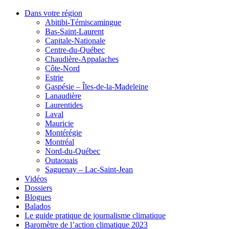
Dans votre région
Abitibi-Témiscamingue
Bas-Saint-Laurent
Capitale-Nationale
Centre-du-Québec
Chaudière-Appalaches
Côte-Nord
Estrie
Gaspésie – Îles-de-la-Madeleine
Lanaudière
Laurentides
Laval
Mauricie
Montérégie
Montréal
Nord-du-Québec
Outaouais
Saguenay – Lac-Saint-Jean
Vidéos
Dossiers
Blogues
Balados
Le guide pratique de journalisme climatique
Baromètre de l’action climatique 2023