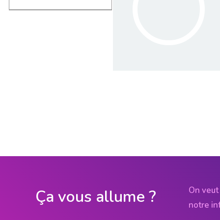
On veut 
Ça vous allume ?
notre in