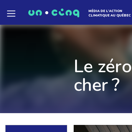
MÉDIA DE L'ACTION
CLIMATIQUE AU QUÉBEC
Le média qui d
l'atmosphère
Le zéro
cher ?
Que des solutions concrètes et inspirantes. I
notre infolettre pour découvrir des initiative
qui créent le mouvement.
EN SAVOIR +