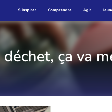
S’inspirer
Comprendre
Agir
Jeun
étend
Découvrez
 déchet, ça va m
infolettre!
ci au Québec. Abonnez-vous à
s prometteuses et des gestes
JE M'ABONNE