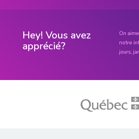
Hey! Vous avez
On aime
notre in
apprécié?
jours, j