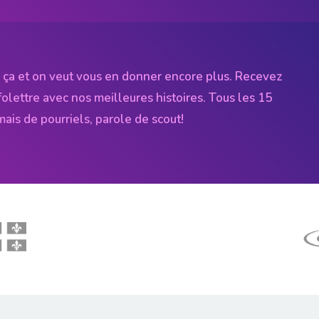
 ça et on veut vous en donner encore plus. Recevez
folettre avec nos meilleures histoires. Tous les 15
amais de pourriels, parole de scout!