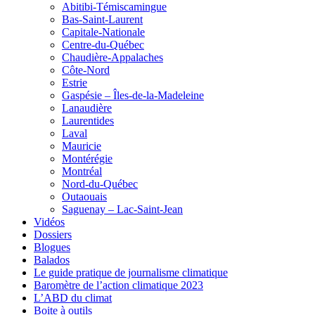
Abitibi-Témiscamingue
Bas-Saint-Laurent
Capitale-Nationale
Centre-du-Québec
Chaudière-Appalaches
Côte-Nord
Estrie
Gaspésie – Îles-de-la-Madeleine
Lanaudière
Laurentides
Laval
Mauricie
Montérégie
Montréal
Nord-du-Québec
Outaouais
Saguenay – Lac-Saint-Jean
Vidéos
Dossiers
Blogues
Balados
Le guide pratique de journalisme climatique
Baromètre de l’action climatique 2023
L’ABD du climat
Boite à outils