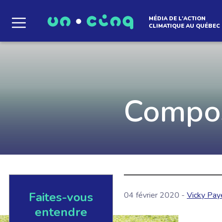
MÉDIA DE L'ACTION
CLIMATIQUE AU QUÉBEC
Le média qui d
l'atmosphère
Compos
Que des solutions concrètes et inspirantes. I
notre infolettre pour découvrir des initiative
qui créent le mouvement.
Faites-vous
EN SAVOIR +
04 février 2020 -
Vicky Pay
entendre