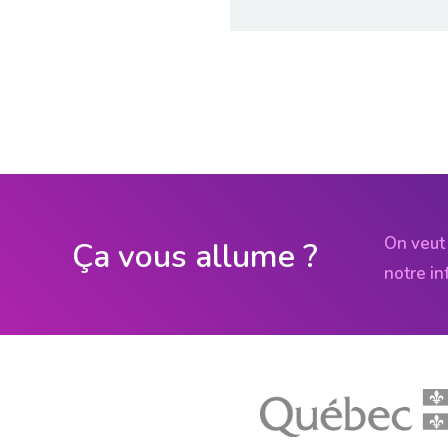
On veut 
Ça vous allume ?
notre in