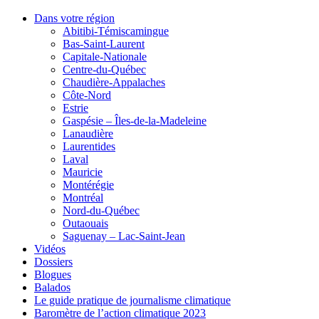
Dans votre région
Abitibi-Témiscamingue
Bas-Saint-Laurent
Capitale-Nationale
Centre-du-Québec
Chaudière-Appalaches
Côte-Nord
Estrie
Gaspésie – Îles-de-la-Madeleine
Lanaudière
Laurentides
Laval
Mauricie
Montérégie
Montréal
Nord-du-Québec
Outaouais
Saguenay – Lac-Saint-Jean
Vidéos
Dossiers
Blogues
Balados
Le guide pratique de journalisme climatique
Baromètre de l’action climatique 2023