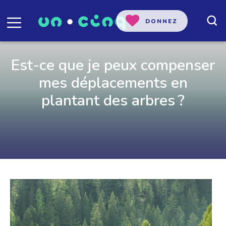
DONNEZ
Est-ce que je peux compenser
mes déplacements en
plantant des arbres ?