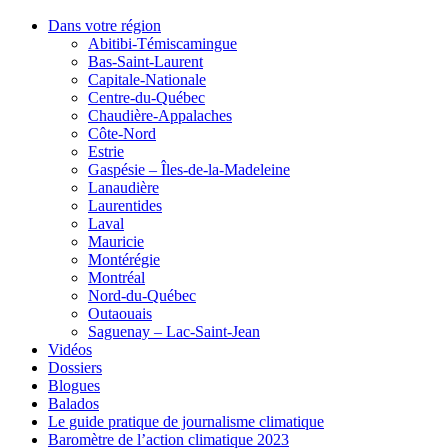
Dans votre région
Abitibi-Témiscamingue
Bas-Saint-Laurent
Capitale-Nationale
Centre-du-Québec
Chaudière-Appalaches
Côte-Nord
Estrie
Gaspésie – Îles-de-la-Madeleine
Lanaudière
Laurentides
Laval
Mauricie
Montérégie
Montréal
Nord-du-Québec
Outaouais
Saguenay – Lac-Saint-Jean
Vidéos
Dossiers
Blogues
Balados
Le guide pratique de journalisme climatique
Baromètre de l’action climatique 2023