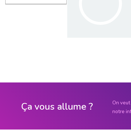
On veut 
Ça vous allume ?
notre in