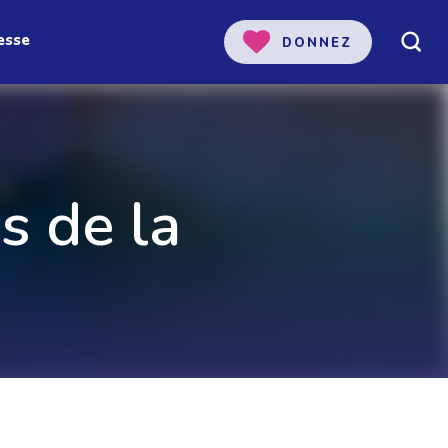
esse
DONNEZ
 notre
us de la