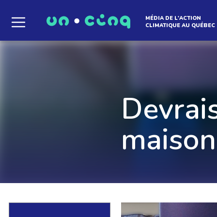
MÉDIA DE L'ACTION
CLIMATIQUE AU QUÉBEC
Le média qui d
l'atmosphère
Devrais
Que des solutions concrètes et inspirantes. I
maison
notre infolettre pour découvrir des initiative
qui créent le mouvement.
EN SAVOIR +