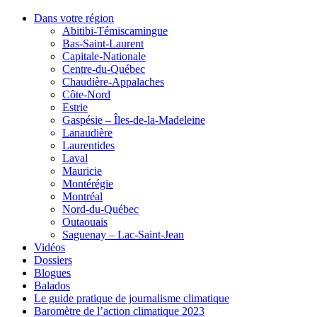
Dans votre région
Abitibi-Témiscamingue
Bas-Saint-Laurent
Capitale-Nationale
Centre-du-Québec
Chaudière-Appalaches
Côte-Nord
Estrie
Gaspésie – Îles-de-la-Madeleine
Lanaudière
Laurentides
Laval
Mauricie
Montérégie
Montréal
Nord-du-Québec
Outaouais
Saguenay – Lac-Saint-Jean
Vidéos
Dossiers
Blogues
Balados
Le guide pratique de journalisme climatique
Baromètre de l’action climatique 2023