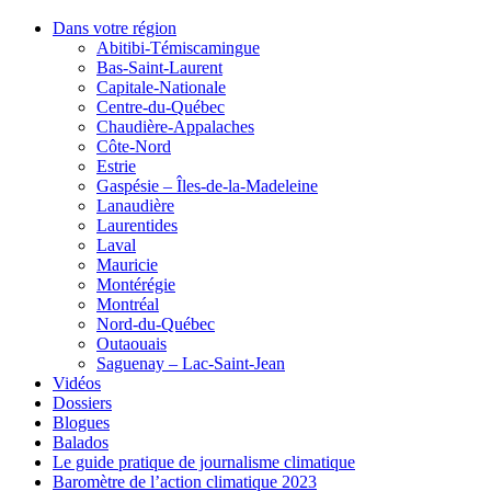
Dans votre région
Abitibi-Témiscamingue
Bas-Saint-Laurent
Capitale-Nationale
Centre-du-Québec
Chaudière-Appalaches
Côte-Nord
Estrie
Gaspésie – Îles-de-la-Madeleine
Lanaudière
Laurentides
Laval
Mauricie
Montérégie
Montréal
Nord-du-Québec
Outaouais
Saguenay – Lac-Saint-Jean
Vidéos
Dossiers
Blogues
Balados
Le guide pratique de journalisme climatique
Baromètre de l’action climatique 2023