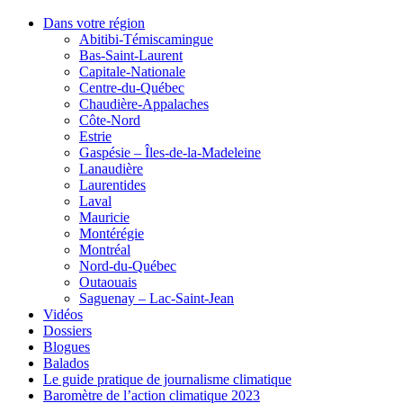
Dans votre région
Abitibi-Témiscamingue
Bas-Saint-Laurent
Capitale-Nationale
Centre-du-Québec
Chaudière-Appalaches
Côte-Nord
Estrie
Gaspésie – Îles-de-la-Madeleine
Lanaudière
Laurentides
Laval
Mauricie
Montérégie
Montréal
Nord-du-Québec
Outaouais
Saguenay – Lac-Saint-Jean
Vidéos
Dossiers
Blogues
Balados
Le guide pratique de journalisme climatique
Baromètre de l’action climatique 2023