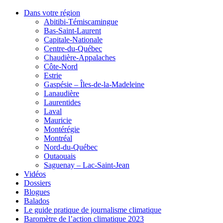
Dans votre région
Abitibi-Témiscamingue
Bas-Saint-Laurent
Capitale-Nationale
Centre-du-Québec
Chaudière-Appalaches
Côte-Nord
Estrie
Gaspésie – Îles-de-la-Madeleine
Lanaudière
Laurentides
Laval
Mauricie
Montérégie
Montréal
Nord-du-Québec
Outaouais
Saguenay – Lac-Saint-Jean
Vidéos
Dossiers
Blogues
Balados
Le guide pratique de journalisme climatique
Baromètre de l’action climatique 2023