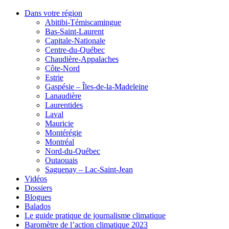
Dans votre région
Abitibi-Témiscamingue
Bas-Saint-Laurent
Capitale-Nationale
Centre-du-Québec
Chaudière-Appalaches
Côte-Nord
Estrie
Gaspésie – Îles-de-la-Madeleine
Lanaudière
Laurentides
Laval
Mauricie
Montérégie
Montréal
Nord-du-Québec
Outaouais
Saguenay – Lac-Saint-Jean
Vidéos
Dossiers
Blogues
Balados
Le guide pratique de journalisme climatique
Baromètre de l’action climatique 2023