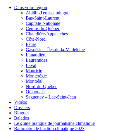
Dans votre région
Abitibi-Témiscamingue
Bas-Saint-Laurent
Capitale-Nationale
Centre-du-Québec
Chaudière-Appalaches
Côte-Nord
Estrie
Gaspésie – Îles-de-la-Madeleine
Lanaudière
Laurentides
Laval
Mauricie
Montérégie
Montréal
Nord-du-Québec
Outaouais
Saguenay – Lac-Saint-Jean
Vidéos
Dossiers
Blogues
Balados
Le guide pratique de journalisme climatique
Baromètre de l’action climatique 2023