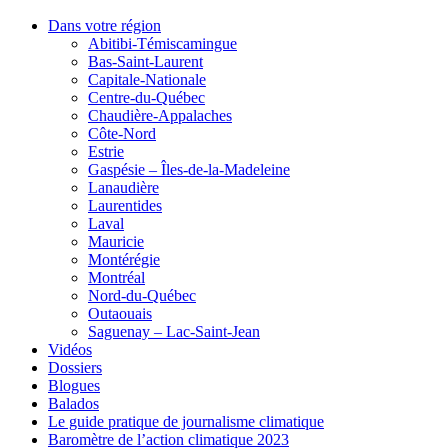
Dans votre région
Abitibi-Témiscamingue
Bas-Saint-Laurent
Capitale-Nationale
Centre-du-Québec
Chaudière-Appalaches
Côte-Nord
Estrie
Gaspésie – Îles-de-la-Madeleine
Lanaudière
Laurentides
Laval
Mauricie
Montérégie
Montréal
Nord-du-Québec
Outaouais
Saguenay – Lac-Saint-Jean
Vidéos
Dossiers
Blogues
Balados
Le guide pratique de journalisme climatique
Baromètre de l’action climatique 2023