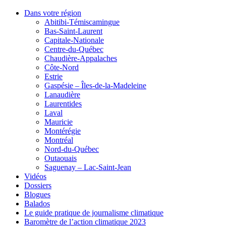
Dans votre région
Abitibi-Témiscamingue
Bas-Saint-Laurent
Capitale-Nationale
Centre-du-Québec
Chaudière-Appalaches
Côte-Nord
Estrie
Gaspésie – Îles-de-la-Madeleine
Lanaudière
Laurentides
Laval
Mauricie
Montérégie
Montréal
Nord-du-Québec
Outaouais
Saguenay – Lac-Saint-Jean
Vidéos
Dossiers
Blogues
Balados
Le guide pratique de journalisme climatique
Baromètre de l’action climatique 2023