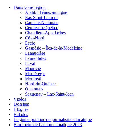
Dans votre région
Abitibi-Témiscamingue
Bas-Saint-Laurent
Capitale-Nationale
Centre-du-Québec
Chaudière-Appalaches
Côte-Nord
Estrie
Gaspésie – Îles-de-la-Madeleine
Lanaudière
Laurentides
Laval
Mauricie
Montérégie
Montréal
Nord-du-Québec
Outaouais
Saguenay – Lac-Saint-Jean
Vidéos
Dossiers
Blogues
Balados
Le guide pratique de journalisme climatique
Baromètre de l’action climatique 2023