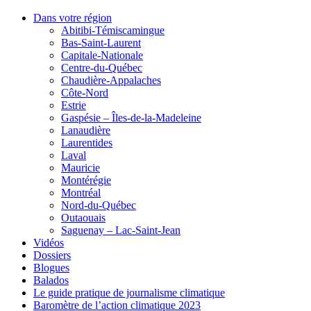
Dans votre région
Abitibi-Témiscamingue
Bas-Saint-Laurent
Capitale-Nationale
Centre-du-Québec
Chaudière-Appalaches
Côte-Nord
Estrie
Gaspésie – Îles-de-la-Madeleine
Lanaudière
Laurentides
Laval
Mauricie
Montérégie
Montréal
Nord-du-Québec
Outaouais
Saguenay – Lac-Saint-Jean
Vidéos
Dossiers
Blogues
Balados
Le guide pratique de journalisme climatique
Baromètre de l’action climatique 2023