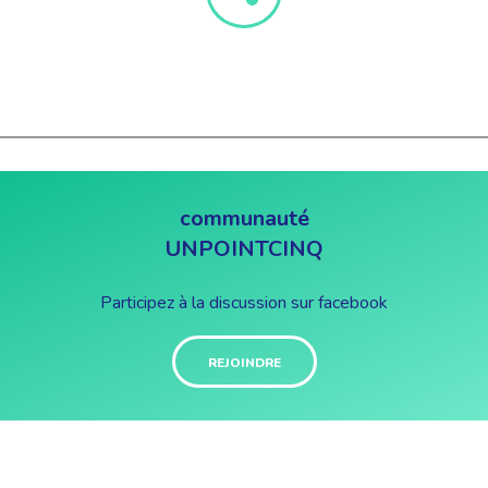
communauté
UNPOINTCINQ
Participez à la discussion sur facebook
REJOINDRE