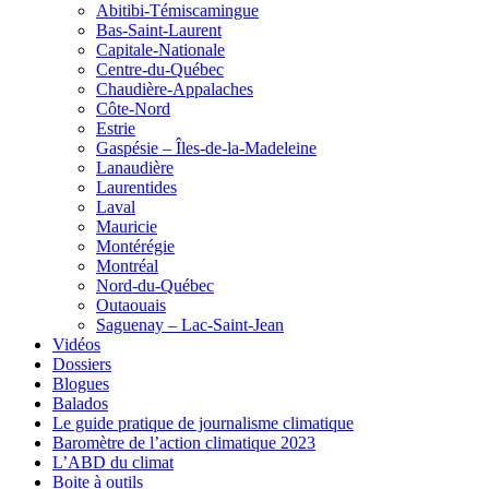
Abitibi-Témiscamingue
Bas-Saint-Laurent
Capitale-Nationale
Centre-du-Québec
Chaudière-Appalaches
Côte-Nord
Estrie
Gaspésie – Îles-de-la-Madeleine
Lanaudière
Laurentides
Laval
Mauricie
Montérégie
Montréal
Nord-du-Québec
Outaouais
Saguenay – Lac-Saint-Jean
Vidéos
Dossiers
Blogues
Balados
Le guide pratique de journalisme climatique
Baromètre de l’action climatique 2023
L’ABD du climat
Boite à outils