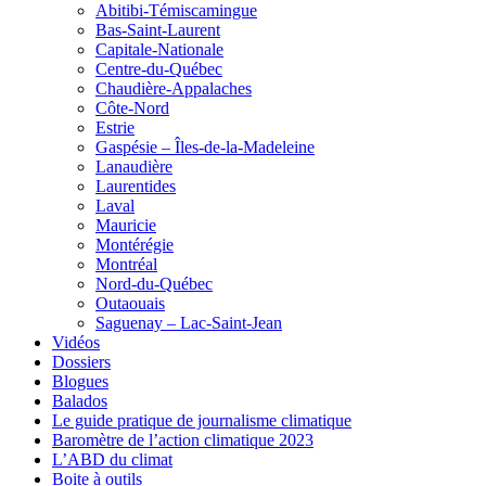
Abitibi-Témiscamingue
Bas-Saint-Laurent
Capitale-Nationale
Centre-du-Québec
Chaudière-Appalaches
Côte-Nord
Estrie
Gaspésie – Îles-de-la-Madeleine
Lanaudière
Laurentides
Laval
Mauricie
Montérégie
Montréal
Nord-du-Québec
Outaouais
Saguenay – Lac-Saint-Jean
Vidéos
Dossiers
Blogues
Balados
Le guide pratique de journalisme climatique
Baromètre de l’action climatique 2023
L’ABD du climat
Boite à outils