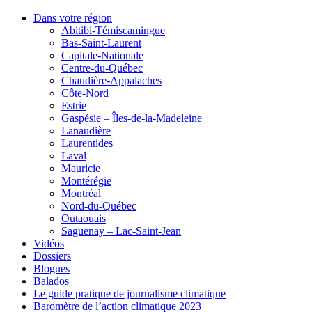
Dans votre région
Abitibi-Témiscamingue
Bas-Saint-Laurent
Capitale-Nationale
Centre-du-Québec
Chaudière-Appalaches
Côte-Nord
Estrie
Gaspésie – Îles-de-la-Madeleine
Lanaudière
Laurentides
Laval
Mauricie
Montérégie
Montréal
Nord-du-Québec
Outaouais
Saguenay – Lac-Saint-Jean
Vidéos
Dossiers
Blogues
Balados
Le guide pratique de journalisme climatique
Baromètre de l’action climatique 2023