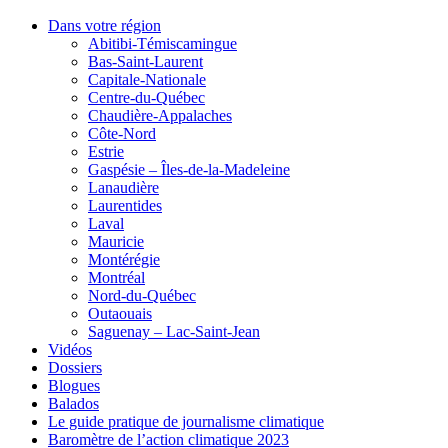
Dans votre région
Abitibi-Témiscamingue
Bas-Saint-Laurent
Capitale-Nationale
Centre-du-Québec
Chaudière-Appalaches
Côte-Nord
Estrie
Gaspésie – Îles-de-la-Madeleine
Lanaudière
Laurentides
Laval
Mauricie
Montérégie
Montréal
Nord-du-Québec
Outaouais
Saguenay – Lac-Saint-Jean
Vidéos
Dossiers
Blogues
Balados
Le guide pratique de journalisme climatique
Baromètre de l’action climatique 2023