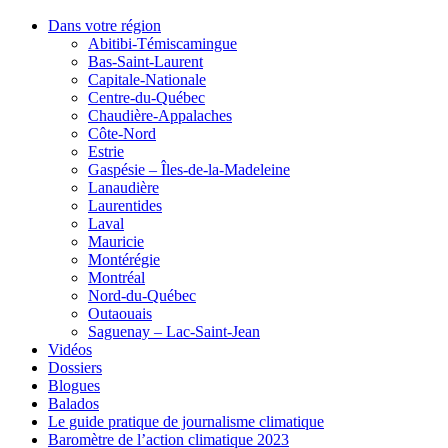
Dans votre région
Abitibi-Témiscamingue
Bas-Saint-Laurent
Capitale-Nationale
Centre-du-Québec
Chaudière-Appalaches
Côte-Nord
Estrie
Gaspésie – Îles-de-la-Madeleine
Lanaudière
Laurentides
Laval
Mauricie
Montérégie
Montréal
Nord-du-Québec
Outaouais
Saguenay – Lac-Saint-Jean
Vidéos
Dossiers
Blogues
Balados
Le guide pratique de journalisme climatique
Baromètre de l’action climatique 2023