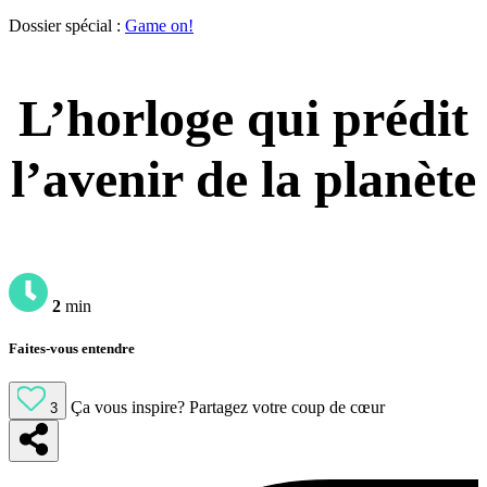
Dossier spécial :
Game on!
L’horloge qui prédit
l’avenir de la planète
2
min
Faites-vous entendre
Ça vous inspire?
Partagez votre coup de cœur
3