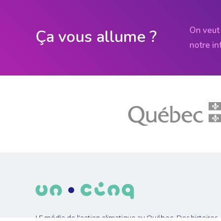
On veut 
Ça vous allume ?
notre in
LE média de l'action climatique au Québec. Des histoires