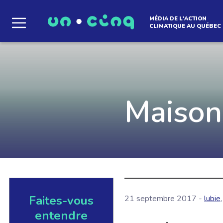
MÉDIA DE L'ACTION
CLIMATIQUE AU QUÉBEC
Le média qui d
l'atmosphère
Maison
Que des solutions concrètes et inspirantes. I
notre infolettre pour découvrir des initiative
qui créent le mouvement.
Faites-vous
21 septembre 2017 -
lubie
,
EN SAVOIR +
entendre