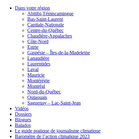
Dans votre région
Abitibi-Témiscamingue
Bas-Saint-Laurent
Capitale-Nationale
Centre-du-Québec
Chaudière-Appalaches
Côte-Nord
Estrie
Gaspésie – Îles-de-la-Madeleine
Lanaudière
Laurentides
Laval
Mauricie
Montérégie
Montréal
Nord-du-Québec
Outaouais
Saguenay – Lac-Saint-Jean
Vidéos
Dossiers
Blogues
Balados
Le guide pratique de journalisme climatique
Baromètre de l’action climatique 2023