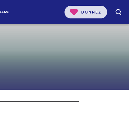
esse
DONNEZ
 notre