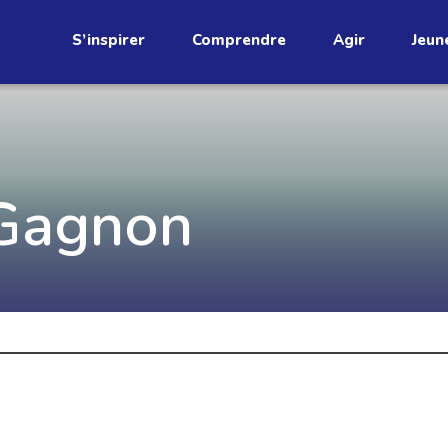
S’inspirer
Comprendre
Agir
Jeun
étend
Découvrez
Gagnon
infolettre!
ci au Québec. Abonnez-vous à
s prometteuses et des gestes
JE M'ABONNE