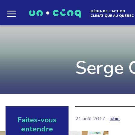
MÉDIA DE L'ACTION
CLIMATIQUE AU QUÉBEC
Le média qui d
l'atmosphère
Serge 
Que des solutions concrètes et inspirantes. I
notre infolettre pour découvrir des initiative
qui créent le mouvement.
Faites-vous
EN SAVOIR +
21 août 2017 -
lubie
,
entendre