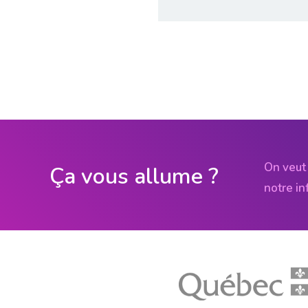
On veut 
Ça vous allume ?
notre in