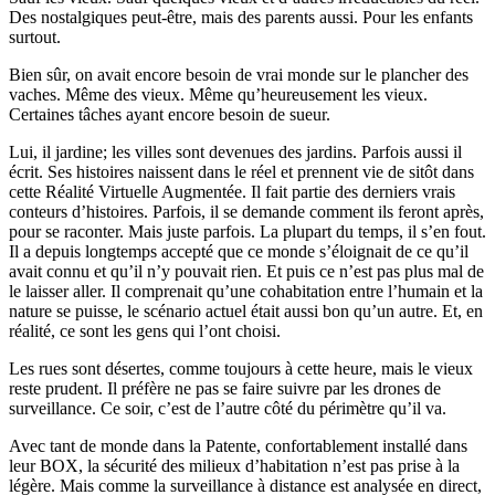
Des nostalgiques peut-être, mais des parents aussi. Pour les enfants
surtout.
Bien sûr, on avait encore besoin de vrai monde sur le plancher des
vaches. Même des vieux. Même qu’heureusement les vieux.
Certaines tâches ayant encore besoin de sueur.
Lui, il jardine; les villes sont devenues des jardins. Parfois aussi il
écrit. Ses histoires naissent dans le réel et prennent vie de sitôt dans
cette Réalité Virtuelle Augmentée. Il fait partie des derniers vrais
conteurs d’histoires. Parfois, il se demande comment ils feront après,
pour se raconter. Mais juste parfois. La plupart du temps, il s’en fout.
Il a depuis longtemps accepté que ce monde s’éloignait de ce qu’il
avait connu et qu’il n’y pouvait rien. Et puis ce n’est pas plus mal de
le laisser aller. Il comprenait qu’une cohabitation entre l’humain et la
nature se puisse, le scénario actuel était aussi bon qu’un autre. Et, en
réalité, ce sont les gens qui l’ont choisi.
Les rues sont désertes, comme toujours à cette heure, mais le vieux
reste prudent. Il préfère ne pas se faire suivre par les drones de
surveillance. Ce soir, c’est de l’autre côté du périmètre qu’il va.
Avec tant de monde dans la Patente, confortablement installé dans
leur BOX, la sécurité des milieux d’habitation n’est pas prise à la
légère. Mais comme la surveillance à distance est analysée en direct,