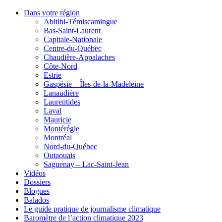
Dans votre région
Abitibi-Témiscamingue
Bas-Saint-Laurent
Capitale-Nationale
Centre-du-Québec
Chaudière-Appalaches
Côte-Nord
Estrie
Gaspésie – Îles-de-la-Madeleine
Lanaudière
Laurentides
Laval
Mauricie
Montérégie
Montréal
Nord-du-Québec
Outaouais
Saguenay – Lac-Saint-Jean
Vidéos
Dossiers
Blogues
Balados
Le guide pratique de journalisme climatique
Baromètre de l’action climatique 2023