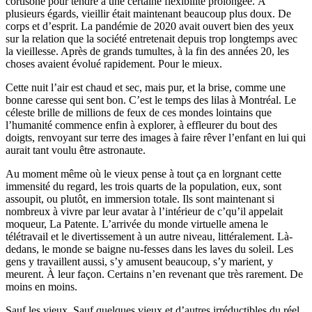
cortisone pour tendre à une certaine flexibilité prolongée. À
plusieurs égards, vieillir était maintenant beaucoup plus doux. De
corps et d’esprit. La pandémie de 2020 avait ouvert bien des yeux
sur la relation que la société entretenait depuis trop longtemps avec
la vieillesse. Après de grands tumultes, à la fin des années 20, les
choses avaient évolué rapidement. Pour le mieux.
Cette nuit l’air est chaud et sec, mais pur, et la brise, comme une
bonne caresse qui sent bon. C’est le temps des lilas à Montréal. Le
céleste brille de millions de feux de ces mondes lointains que
l’humanité commence enfin à explorer, à effleurer du bout des
doigts, renvoyant sur terre des images à faire rêver l’enfant en lui qui
aurait tant voulu être astronaute.
Au moment même où le vieux pense à tout ça en lorgnant cette
immensité du regard, les trois quarts de la population, eux, sont
assoupit, ou plutôt, en immersion totale. Ils sont maintenant si
nombreux à vivre par leur avatar à l’intérieur de c’qu’il appelait
moqueur, La Patente. L’arrivée du monde virtuelle amena le
télétravail et le divertissement à un autre niveau, littéralement. Là-
dedans, le monde se baigne nu-fesses dans les laves du soleil. Les
gens y travaillent aussi, s’y amusent beaucoup, s’y marient, y
meurent. À leur façon. Certains n’en revenant que très rarement. De
moins en moins.
Sauf les vieux. Sauf quelques vieux et d’autres irréductibles du réel.