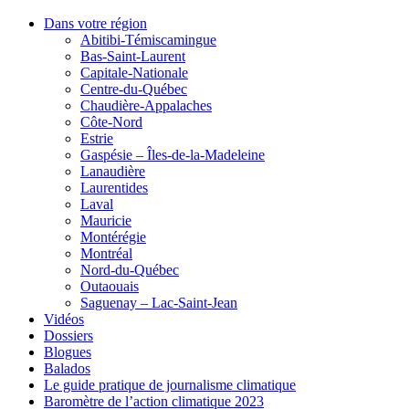
Dans votre région
Abitibi-Témiscamingue
Bas-Saint-Laurent
Capitale-Nationale
Centre-du-Québec
Chaudière-Appalaches
Côte-Nord
Estrie
Gaspésie – Îles-de-la-Madeleine
Lanaudière
Laurentides
Laval
Mauricie
Montérégie
Montréal
Nord-du-Québec
Outaouais
Saguenay – Lac-Saint-Jean
Vidéos
Dossiers
Blogues
Balados
Le guide pratique de journalisme climatique
Baromètre de l’action climatique 2023